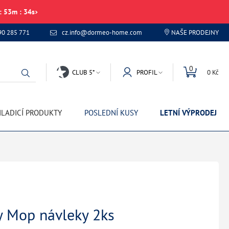
:
53
m
:
34
s
90 285 771
cz.info@dormeo-home.com
NAŠE PRODEJNY
0
CLUB 5*
PROFIL
0 Kč
LADICÍ PRODUKTY
POSLEDNÍ KUSY
LETNÍ VÝPRODEJ
y Mop návleky 2ks