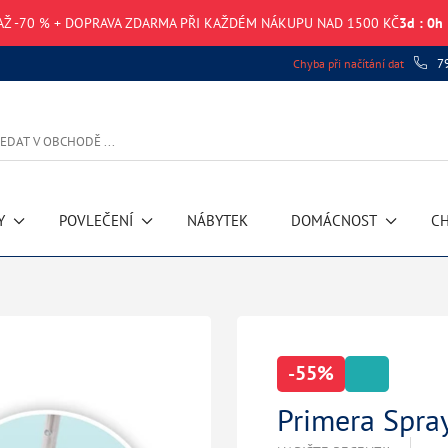
AŽ -70 % + DOPRAVA ZDARMA PŘI KAŽDÉM NÁKUPU NAD 1500 KČ
3
d
:
0
h
7
Chyba při načítání dat
Y
POVLEČENÍ
NÁBYTEK
DOMÁCNOST
CH
-55%
Primera Spra