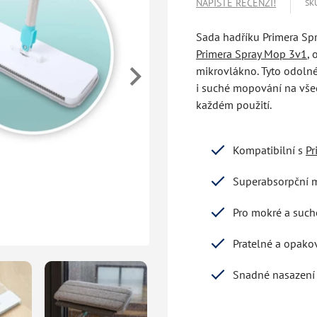
NAPIŠTE RECENZI!
SK
Sada hadříku Primera Spr
Primera Spray Mop 3v1
, 
mikrovlákno. Tyto odolné
i suché mopování na všech
každém použití.
Kompatibilní s
Pr
Superabsorpční 
Pro mokré a suché
Pratelné a opako
Snadné nasazení