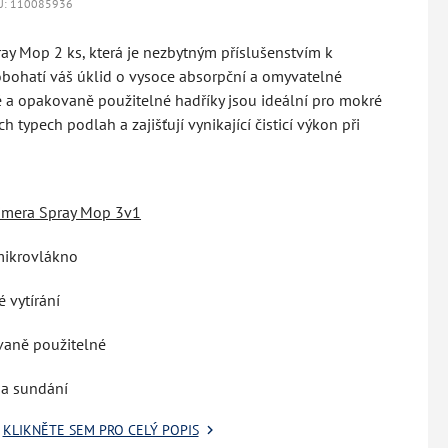
U: 110085936
ay Mop 2 ks, která je nezbytným příslušenstvím k
obohatí váš úklid o vysoce absorpční a omyvatelné
 a opakovaně použitelné hadříky jsou ideální pro mokré
 typech podlah a zajišťují vynikající čisticí výkon při
imera Spray Mop 3v1
mikrovlákno
 vytírání
vaně použitelné
 a sundání
KLIKNĚTE SEM PRO CELÝ POPIS