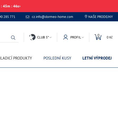
:
45
m
:
46
s
90 285 771
cz.info@dormeo-home.com
NAŠE PRODEJNY
0
CLUB 5*
PROFIL
0 Kč
LADICÍ PRODUKTY
POSLEDNÍ KUSY
LETNÍ VÝPRODEJ