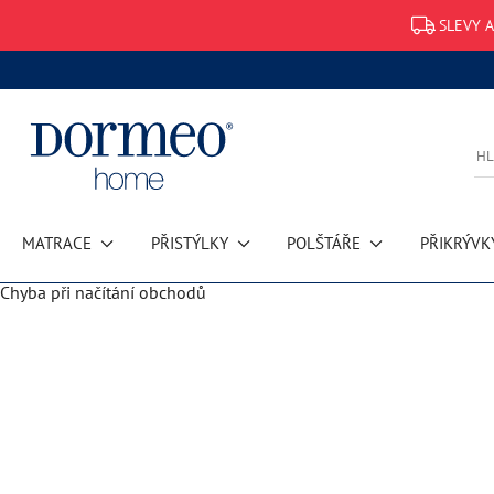
SLEVY 
MATRACE
PŘISTÝLKY
POLŠTÁŘE
PŘIKRÝVK
Chyba při načítání obchodů