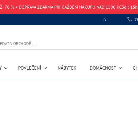
AŽ -70 % + DOPRAVA ZDARMA PŘI KAŽDÉM NÁKUPU NAD 1500 KČ
3
d
:
15
h
7
Y
POVLEČENÍ
NÁBYTEK
DOMÁCNOST
CH