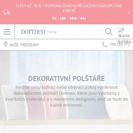
SLEVY AŽ -70 % + DOPRAVA ZDARMA PŘI KAŽDÉM NÁKUPU NAD
1500 KČ
3
d
:
18
h
:
48
m
:
44
s
0
790 285 771
NAŠE PRODEJNY
DEKORATIVNÍ POLŠTÁŘE
Nechte svou ložnici nebo obývací pokoj vyniknout
dekorativními polštáři Dormeo, které jsou vyrobeny z
kvalitních materiálů a s moderním designem, jenž se hodí do
každé místnosti.