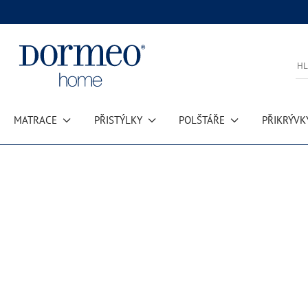
MATRACE
PŘISTÝLKY
POLŠTÁŘE
PŘIKRÝVK
Chyba při načítání dat