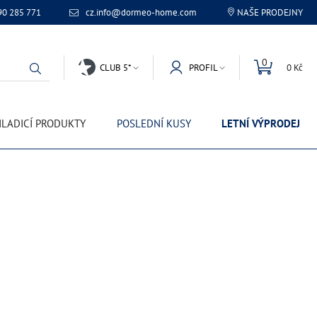
90 285 771
cz.info@dormeo-home.com
NAŠE PRODEJNY
0
CLUB 5*
PROFIL
0 Kč
LADICÍ PRODUKTY
POSLEDNÍ KUSY
LETNÍ VÝPRODEJ