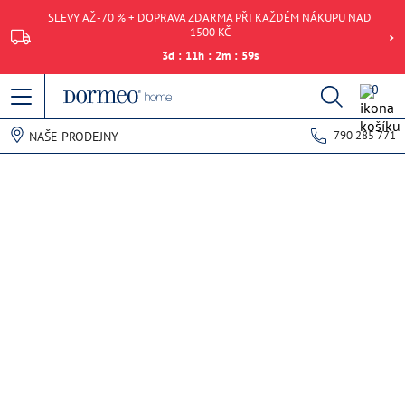
SLEVY AŽ -70 % + DOPRAVA ZDARMA PŘI KAŽDÉM NÁKUPU NAD
1500 KČ
3
d
:
11
h
:
2
m
:
59
s
0
790 285 771
NAŠE PRODEJNY
Chyba při načítání dat