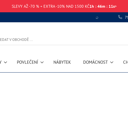
SLEVY AŽ -70 % + EXTRA -10% NAD 1500 KČ
1
h
:
46
m
:
10
s
7
Chyba při načítání dat
Y
POVLEČENÍ
NÁBYTEK
DOMÁCNOST
CH