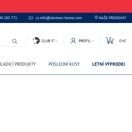
90 285 771
cz.info@dormeo-home.com
NAŠE PRODEJNY
0
CLUB 5*
PROFIL
0 Kč
LADICÍ PRODUKTY
POSLEDNÍ KUSY
LETNÍ VÝPRODEJ