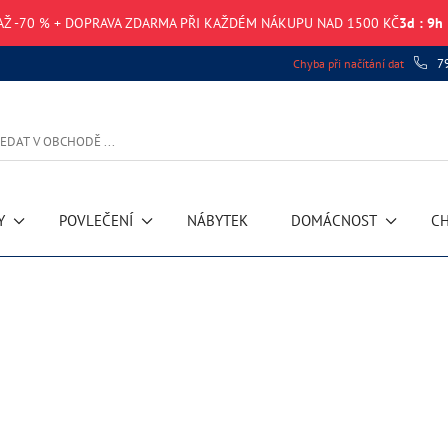
AŽ -70 % + DOPRAVA ZDARMA PŘI KAŽDÉM NÁKUPU NAD 1500 KČ
3
d
:
9
h
7
Chyba při načítání dat
Y
POVLEČENÍ
NÁBYTEK
DOMÁCNOST
CH