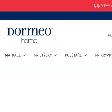
SLEVY 
MATRACE
PŘISTÝLKY
POLŠTÁŘE
PŘIKRÝVK
Chyba při načítání dat