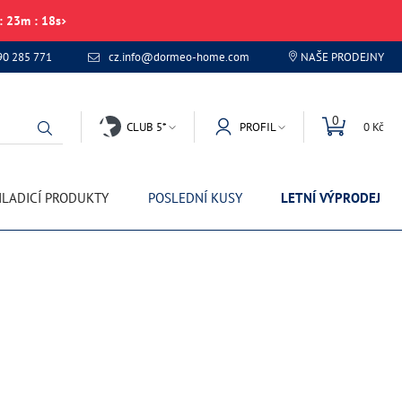
:
23
m
:
18
s
90 285 771
cz.info@dormeo-home.com
NAŠE PRODEJNY
0
CLUB 5*
PROFIL
0 Kč
LADICÍ PRODUKTY
POSLEDNÍ KUSY
LETNÍ VÝPRODEJ