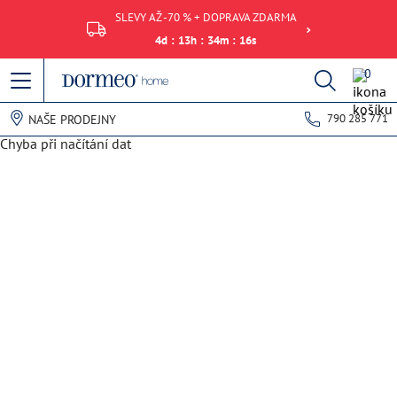
SLEVY AŽ -70 % + DOPRAVA ZDARMA
4
d
:
13
h
:
34
m
:
16
s
0
790 285 771
NAŠE PRODEJNY
Chyba při načítání dat