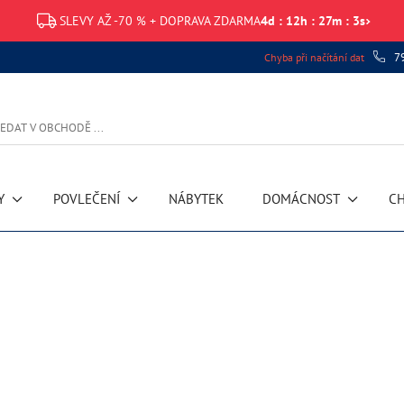
SLEVY AŽ -70 % + DOPRAVA ZDARMA
4
d
:
12
h
:
27
m
:
3
s
7
Chyba při načítání dat
Y
POVLEČENÍ
NÁBYTEK
DOMÁCNOST
CH