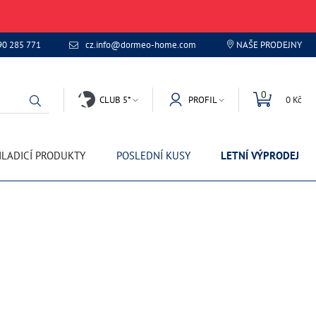
90 285 771
cz.info@dormeo-home.com
NAŠE PRODEJNY
0
CLUB 5*
PROFIL
0 Kč
LADICÍ PRODUKTY
POSLEDNÍ KUSY
LETNÍ VÝPRODEJ