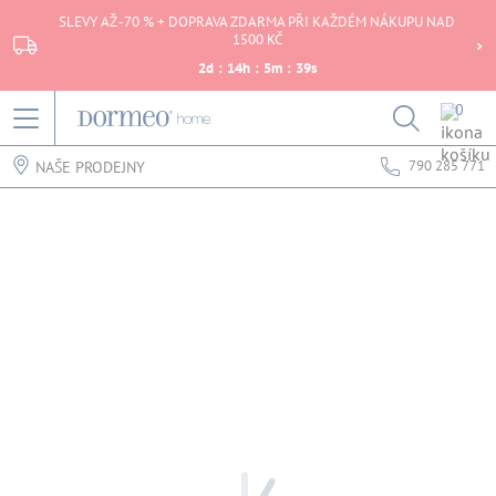
SLEVY AŽ -70 % + DOPRAVA ZDARMA PŘI KAŽDÉM NÁKUPU NAD
1500 KČ
2
d
:
14
h
:
5
m
:
39
s
0
790 285 771
NAŠE PRODEJNY