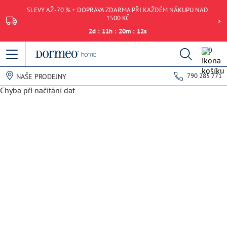
SLEVY AŽ -70 % + DOPRAVA ZDARMA PŘI KAŽDÉM NÁKUPU NAD
1500 KČ
2
d
:
11
h
:
20
m
:
12
s
0
790 285 771
NAŠE PRODEJNY
Chyba při načítání dat