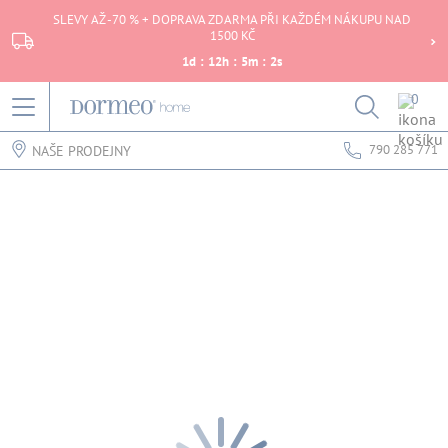
SLEVY AŽ -70 % + DOPRAVA ZDARMA PŘI KAŽDÉM NÁKUPU NAD
1500 KČ
1
d
:
12
h
:
5
m
:
2
s
0
790 285 771
NAŠE PRODEJNY