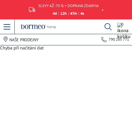
SLEVY AŽ -70 % + DOPRAVA ZDARMA
4
d
:
12
h
:
47
m
:
4
s
0
790 285 771
NAŠE PRODEJNY
Chyba při načítání dat