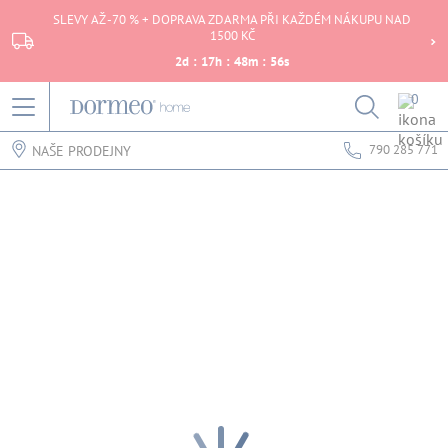
SLEVY AŽ -70 % + DOPRAVA ZDARMA PŘI KAŽDÉM NÁKUPU NAD
1500 KČ
2
d
:
17
h
:
48
m
:
56
s
0
790 285 771
NAŠE PRODEJNY