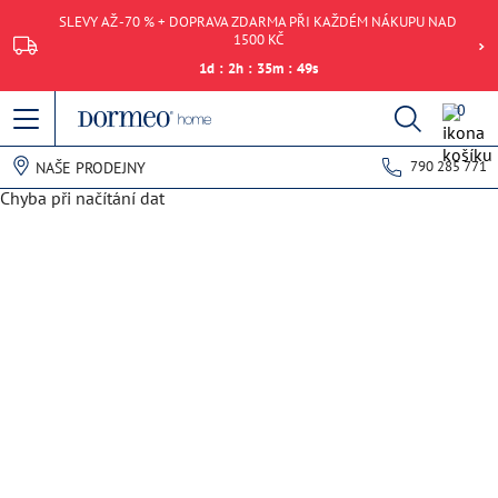
SLEVY AŽ -70 % + DOPRAVA ZDARMA PŘI KAŽDÉM NÁKUPU NAD
1500 KČ
1
d
:
2
h
:
35
m
:
49
s
0
790 285 771
NAŠE PRODEJNY
Chyba při načítání dat