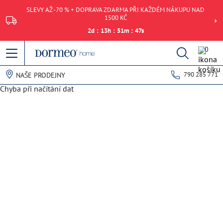
SLEVY AŽ -70 % + DOPRAVA ZDARMA PŘI KAŽDÉM NÁKUPU NAD
1500 KČ
2
d
:
13
h
:
51
m
:
47
s
0
790 285 771
NAŠE PRODEJNY
Chyba při načítání dat