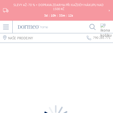
SLEVY AŽ -70 % + DOPRAVA ZDARMA PŘI KAŽDÉM NÁKUPU NAD
1500 KČ
3
d
:
10
h
:
33
m
:
12
s
0
790 285 771
NAŠE PRODEJNY