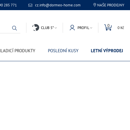
90 285 771
cz.info@dormeo-home.com
NAŠE PRODEJNY
0
CLUB 5*
PROFIL
0 Kč
LADICÍ PRODUKTY
POSLEDNÍ KUSY
LETNÍ VÝPRODEJ